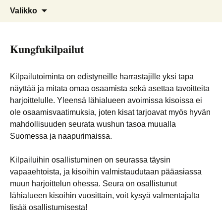
kungfu, taiji, sanda, akrobatia,
Suomen Wushu Kungfu Seura
Valikko
lohikäärme- ja leijonatanssi
Ry
Kungfukilpailut
Kilpailutoiminta on edistyneille harrastajille yksi tapa
näyttää ja mitata omaa osaamista sekä asettaa tavoitteita
harjoittelulle. Yleensä lähialueen avoimissa kisoissa ei
ole osaamisvaatimuksia, joten kisat tarjoavat myös hyvän
mahdollisuuden seurata wushun tasoa muualla
Suomessa ja naapurimaissa.
Kilpailuihin osallistuminen on seurassa täysin
vapaaehtoista, ja kisoihin valmistaudutaan pääasiassa
muun harjoittelun ohessa. Seura on osallistunut
lähialueen kisoihin vuosittain, voit kysyä valmentajalta
lisää osallistumisesta!