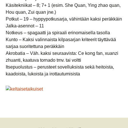
Käsitekniikat – 8; 7+ 1 (esim. She Quan, Ying zhao quan,
Hou quan, Zui quan jne.)
Potkut – 19 – hyppypotkusarja, vähintään kaksi peräkkäin
Jalka-asennot – 11
Notkeus – spagaatti ja spiraali erinomaisella tasolla
Kunto – Kaksi valinnaista kilpasarjan kriteerit täyttävää
sarjaa suoritettuna peräkkäin
Akrobatia – Väh. kaksi seuraavista: Ce kong fan, xuanzi
zhuanti, kaatuva tornado tmv. tai voltti
Itsepuolustus – perusteet sovelluksista sekä heitoista,
kaadoista, lukoista ja irottautumisista