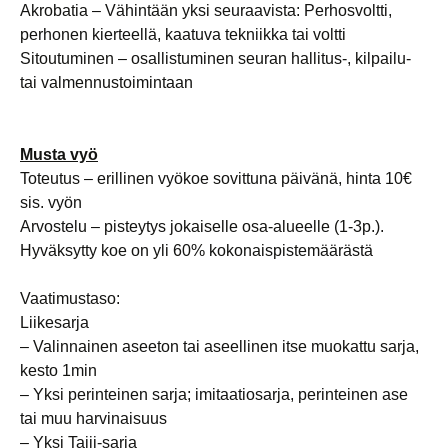
Akrobatia – Vähintään yksi seuraavista: Perhosvoltti,
perhonen kierteellä, kaatuva tekniikka tai voltti
Sitoutuminen – osallistuminen seuran hallitus-, kilpailu-
tai valmennustoimintaan
Musta vyö
Toteutus – erillinen vyökoe sovittuna päivänä, hinta 10€
sis. vyön
Arvostelu – pisteytys jokaiselle osa-alueelle (1-3p.).
Hyväksytty koe on yli 60% kokonaispistemäärästä
Vaatimustaso:
Liikesarja
– Valinnainen aseeton tai aseellinen itse muokattu sarja,
kesto 1min
– Yksi perinteinen sarja; imitaatiosarja, perinteinen ase
tai muu harvinaisuus
– Yksi Taiji-sarja