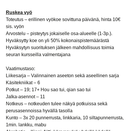
Ruskea vyö
Toteutus – erillinen vyökoe sovittuna päivänä, hinta 10€
sis. vyön
Arvostelu – pisteytys jokaiselle osa-alueelle (1-3p.).
Hyväksytty koe on yli 50% kokonaispistemäärästä
Hyväksytyn suorituksen jälkeen mahdollisuus toimia
seuran kursseilla valmentajana
Vaatimustaso:
Liikesarja – Valinnainen aseeton sekä aseellinen sarja
Käsitekniikat – 6
Potkut – 19; 17+ Hou sao tui, qian sao tui
Jalka-asennot – 11
Notkeus – notkeuden tulee näkyä potkuissa sekä
perusasennoissa hyvällä tasolla
Kunto – 3x 20 punnerrusta, linkkaria, 10 siltapunnerrusta,
1min. lankku, mabu