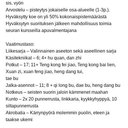
sis. vyön
Arvostelu – pisteytys jokaiselle osa-alueelle (1-3p.).
Hyväksytty koe on yli 50% kokonaispistemäärästä
Hyväksytyn suorituksen jälkeen mahdollisuus toimia
seuran kursseilla apuvalmentajana
Vaatimustaso:
Liikesarja – Valinnainen aseeton sekä aseellinen sarja
Käsitekniikat – 6; 4+ hu quan, dan zhi
Potkut – 17; 11+ Teng kong fei jiao, Teng kong bai lien,
Xuan zi, xuan feng jiao, heng dang tui,
tae bu
Jalka-asennot – 11; 8 + qi long bu, dae bu, heng dang bu
Notkeus – seisten suorin jaloin kämmenet maahan
Kunto – 2x 20 punnerrusta, linkkaria, kyykkyhyppyä, 10
siltapunnerrusta
Akrobatia – Kärrynpyörä molemmin puolin, eteen ja
taakse ukemi