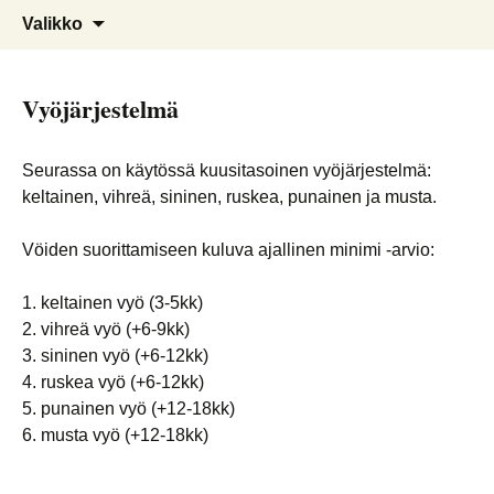
kungfu, taiji, sanda, akrobatia,
Suomen Wushu Kungfu Seura
Valikko
lohikäärme- ja leijonatanssi
Ry
Vyöjärjestelmä
Seurassa on käytössä kuusitasoinen vyöjärjestelmä:
keltainen, vihreä, sininen, ruskea, punainen ja musta.
Vöiden suorittamiseen kuluva ajallinen minimi -arvio:
1. keltainen vyö (3-5kk)
2. vihreä vyö (+6-9kk)
3. sininen vyö (+6-12kk)
4. ruskea vyö (+6-12kk)
5. punainen vyö (+12-18kk)
6. musta vyö (+12-18kk)