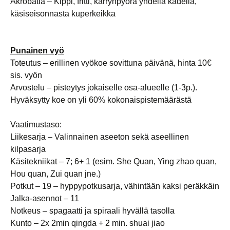
Akrobatia – Kippi, fritti, kärrynpyörä yhdellä kädellä,
käsiseisonnasta kuperkeikka
Punainen vyö
Toteutus – erillinen vyökoe sovittuna päivänä, hinta 10€
sis. vyön
Arvostelu – pisteytys jokaiselle osa-alueelle (1-3p.).
Hyväksytty koe on yli 60% kokonaispistemäärästä
Vaatimustaso:
Liikesarja – Valinnainen aseeton sekä aseellinen
kilpasarja
Käsitekniikat – 7; 6+ 1 (esim. She Quan, Ying zhao quan,
Hou quan, Zui quan jne.)
Potkut – 19 – hyppypotkusarja, vähintään kaksi peräkkäin
Jalka-asennot – 11
Notkeus – spagaatti ja spiraali hyvällä tasolla
Kunto – 2x 2min qingda + 2 min. shuai jiao