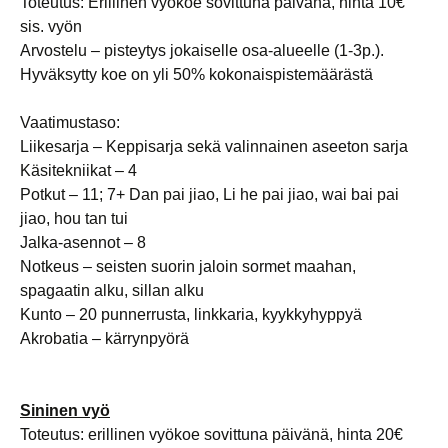
Toteutus: Erillinen vyökoe sovittuna päivänä, hinta 10€
sis. vyön
Arvostelu – pisteytys jokaiselle osa-alueelle (1-3p.).
Hyväksytty koe on yli 50% kokonaispistemäärästä
Vaatimustaso:
Liikesarja – Keppisarja sekä valinnainen aseeton sarja
Käsitekniikat – 4
Potkut – 11; 7+ Dan pai jiao, Li he pai jiao, wai bai pai
jiao, hou tan tui
Jalka-asennot – 8
Notkeus – seisten suorin jaloin sormet maahan,
spagaatin alku, sillan alku
Kunto – 20 punnerrusta, linkkaria, kyykkyhyppyä
Akrobatia – kärrynpyörä
Sininen vyö
Toteutus: erillinen vyökoe sovittuna päivänä, hinta 20€