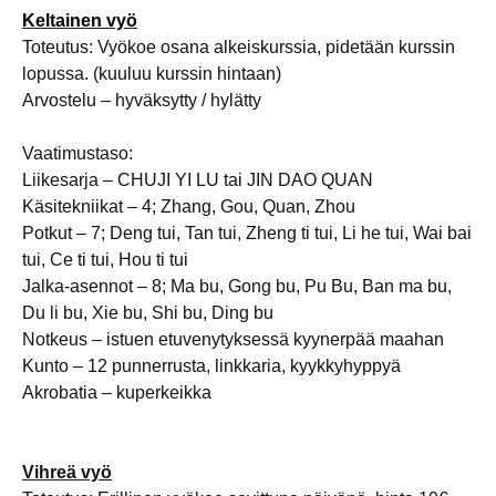
Keltainen vyö
Toteutus: Vyökoe osana alkeiskurssia, pidetään kurssin
lopussa. (kuuluu kurssin hintaan)
Arvostelu – hyväksytty / hylätty
Vaatimustaso:
Liikesarja – CHUJI YI LU tai JIN DAO QUAN
Käsitekniikat – 4; Zhang, Gou, Quan, Zhou
Potkut – 7; Deng tui, Tan tui, Zheng ti tui, Li he tui, Wai bai
tui, Ce ti tui, Hou ti tui
Jalka-asennot – 8; Ma bu, Gong bu, Pu Bu, Ban ma bu,
Du li bu, Xie bu, Shi bu, Ding bu
Notkeus – istuen etuvenytyksessä kyynerpää maahan
Kunto – 12 punnerrusta, linkkaria, kyykkyhyppyä
Akrobatia – kuperkeikka
Vihreä vyö