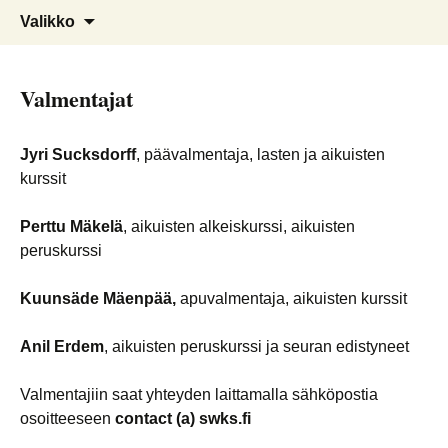
kungfu, taiji, sanda, akrobatia,
Suomen Wushu Kungfu Seura
Siirry
Haku:
Valikko
sisältöön
lohikäärme- ja leijonatanssi
Ry
Valmentajat
Jyri Sucksdorff
, päävalmentaja, lasten ja aikuisten
kurssit
Perttu Mäkelä
, aikuisten alkeiskurssi, aikuisten
peruskurssi
Kuunsäde Mäenpää,
apuvalmentaja, aikuisten kurssit
Anil Erdem
, aikuisten peruskurssi ja seuran edistyneet
Valmentajiin saat yhteyden laittamalla sähköpostia
osoitteeseen
contact (a) swks.fi